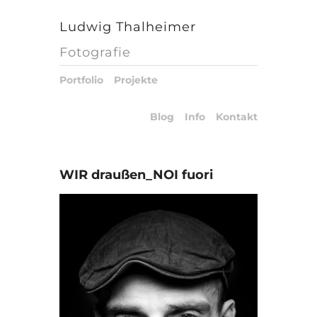
Ludwig Thalheimer
Fotografie
Portfolio
Projekte
Blog
Info
Kontakt
WIR draußen_NOI fuori